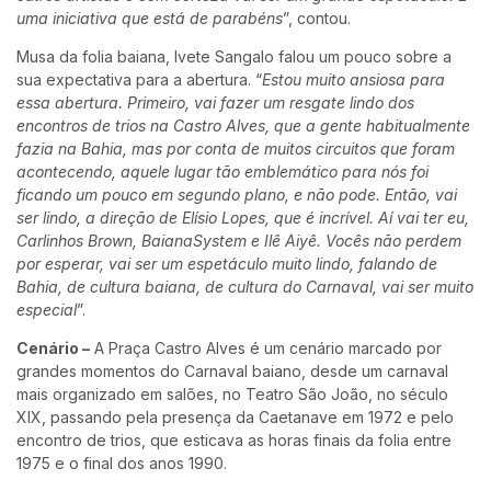
uma iniciativa que está de parabéns
”, contou.
Musa da folia baiana, Ivete Sangalo falou um pouco sobre a
sua expectativa para a abertura. “
Estou muito ansiosa para
essa abertura. Primeiro, vai fazer um resgate lindo dos
encontros de trios na Castro Alves, que a gente habitualmente
fazia na Bahia, mas por conta de muitos circuitos que foram
acontecendo, aquele lugar tão emblemático para nós foi
ficando um pouco em segundo plano, e não pode. Então, vai
ser lindo, a direção de Elísio Lopes, que é incrível. Aí vai ter eu,
Carlinhos Brown, BaianaSystem e Ilê Aiyê. Vocês não perdem
por esperar, vai ser um espetáculo muito lindo, falando de
Bahia, de cultura baiana, de cultura do Carnaval, vai ser muito
especial
”.
Cenário –
A Praça Castro Alves é um cenário marcado por
grandes momentos do Carnaval baiano, desde um carnaval
mais organizado em salões, no Teatro São João, no século
XIX, passando pela presença da Caetanave em 1972 e pelo
encontro de trios, que esticava as horas finais da folia entre
1975 e o final dos anos 1990.