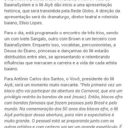
BaianaSystem e o Ilê Aiyê dão início a uma apresentação
histórica, que será transmitida pela Rede Globo. A direção da
apresentação será do dramaturgo, diretor teatral e roteirista
baiano, Elísio Lopes.
Para o dia, está programado o encontro de três trios, sendo
um com Ivete Sangalo, outro com Brown e um terceiro com
BaianaSystem. Enquanto isso, vocalistas, percussionistas, a
Deusa do Ébano, princesas e dançarinas do Ilê estarão
distribuídos entre eles, se apresentando e relembrando
influências que marcaram a carreira e a vida de cada artista
baiano.
Para Antônio Carlos dos Santos, o Vovô, presidente do Ilê
Aiyê, será um momento muito marcante. “
Pela primeira vez um
bloco afro vai participar da abertura do Carnaval, que era um
privilégio restrito às bandas de axé (music). Então, blocos afro
com bandas famosas que fazem pessoas pelo Brasil e pelo
mundo. Na comemoração dos 50 anos dos blocos afro, o Ilê
Aiyê participar dessa abertura, para mim a expectativa é
muito grande. O pessoal está se preparando junto com os
outros artistas e com certeza vai ser um grande espetáculo. É