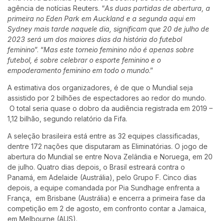
agência de notícias Reuters. “
As duas partidas de abertura, a
primeira no Eden Park em Auckland e a segunda aqui em
Sydney mais tarde naquele dia, significam que 20 de julho de
2023 será um dos maiores dias da história do futebol
feminino
”. “
Mas este torneio feminino não é apenas sobre
futebol, é sobre celebrar o esporte feminino e o
empoderamento feminino em todo o mundo
.”
A estimativa dos organizadores, é de que o Mundial seja
assistido por 2 bilhões de espectadores ao redor do mundo.
O total seria quase o dobro da audiência registrada em 2019 –
1,12 bilhão, segundo relatório da Fifa.
A seleção brasileira está entre as 32 equipes classificadas,
dentre 172 nações que disputaram as Eliminatórias. O jogo de
abertura do Mundial se entre Nova Zelândia e Noruega, em 20
de julho. Quatro dias depois, o Brasil estreará contra o
Panamá, em Adelaide (Austrália), pelo Grupo F. Cinco dias
depois, a equipe comandada por Pia Sundhage enfrenta a
França, em Brisbane (Austrália) e encerra a primeira fase da
competição em 2 de agosto, em confronto contar a Jamaica,
em Melbourne (AUS).