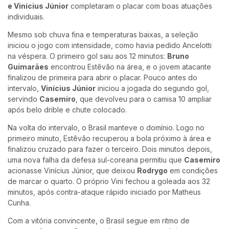
e Vinícius Júnior
completaram o placar com boas atuações
individuais.
Mesmo sob chuva fina e temperaturas baixas, a seleção
iniciou o jogo com intensidade, como havia pedido Ancelotti
na véspera. O primeiro gol saiu aos 12 minutos:
Bruno
Guimarães
encontrou Estêvão na área, e o jovem atacante
finalizou de primeira para abrir o placar. Pouco antes do
intervalo,
Vinícius Júnior
iniciou a jogada do segundo gol,
servindo
Casemiro
, que devolveu para o camisa 10 ampliar
após belo drible e chute colocado.
Na volta do intervalo, o Brasil manteve o domínio. Logo no
primeiro minuto, Estêvão recuperou a bola próximo à área e
finalizou cruzado para fazer o terceiro. Dois minutos depois,
uma nova falha da defesa sul-coreana permitiu que
Casemiro
acionasse Vinícius Júnior, que deixou
Rodrygo
em condições
de marcar o quarto. O próprio Vini fechou a goleada aos 32
minutos, após contra-ataque rápido iniciado por Matheus
Cunha.
Com a vitória convincente, o Brasil segue em ritmo de