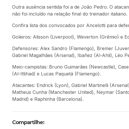
Outra ausência sentida foi a de
João Pedro
. O ataca
não foi incluído na relação final do treinador italiano.
Confira lista dos convocados por Ancelotti para def
Goleiros: Alisson (Liverpool), Weverton (Grêmio) e 
Defensores: Alex Sandro (Flamengo), Bremer (Juvent
Gabriel Magalhães (Arsenal), Ibañez (Al-Ahli), Léo 
Meio-campistas: Bruno Guimarães (Newcastle), Casem
(Al-Ittihad) e Lucas Paquetá (Flamengo).
Atacantes: Endrick (Lyon), Gabriel Martinelli (Arsenal
Matheus Cunha (Manchester United), Neymar (Santos
Madrid) e Raphinha (Barcelona).
Compartilhe: