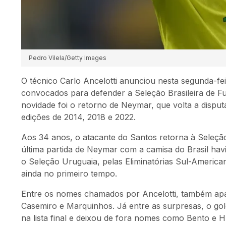
Pedro Vilela/Getty Images
O técnico
Carlo Ancelotti
anunciou nesta segunda-fei
convocados para defender a
Seleção Brasileira de F
novidade foi o retorno de
Neymar
, que volta a disp
edições de 2014, 2018 e 2022.
Aos 34 anos, o atacante do
Santos
retorna à Seleção
última partida de Neymar com a camisa do Brasil hav
o
Seleção Uruguaia
, pelas Eliminatórias Sul-Americ
ainda no primeiro tempo.
Entre os nomes chamados por Ancelotti, também ap
Casemiro
e
Marquinhos
. Já entre as surpresas, o go
na lista final e deixou de fora nomes como
Bento
e
H