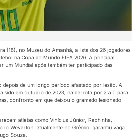
ra (18), no
Museu do Amanhã
, a lista dos 26 jogadores
utebol
na
Copa do Mundo FIFA 2026
. A principal
utar um Mundial após também ter participado das
 depois de um longo período afastado por lesão. A
ia sido em outubro de 2023, na derrota por 2 a 0 para
anas, confronto em que deixou o gramado lesionado
arecem atletas como
Vinícius Júnior
,
Raphinha
,
leiro
Weverton
, atualmente no
Grêmio
, garantiu vaga
ugo Souza
.