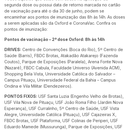
segunda dose ou possui data de retorno marcada no cartão
de vacinação para até o dia 30 de junho, podem se
encaminhar aos pontos de imunização das 8h às 14h. As doses
a serem aplicadas são da Oxford e CoronaVac. Confira os
pontos de imunização:
Pontos de vacinação – 2ª dose Oxford: 8h às 14h
DRIVES:
Centro de Convenções (Boca do Rio), 5º Centro de
Saúde (Barris), FBDC Brotas, Atakadão Atakarejo (Fazenda
Coutos), Parque de Exposições (Paralela), Arena Fonte Nova
(Nazaré), FBDC Cabula, Faculdade Universo (Avenida ACM),
Shopping Bela Vista, Universidade Católica do Salvador –
Campus Pituaçu, Universidade Federal da Bahia – Campus
Ondina e Vila Militar (Dendezeiros).
PONTOS FIXOS:
USF Santa Luzia (Engenho Velho de Brotas),
USF Vila Nova de Pituaçu, USF João Roma Filho (Jardim Nova
Esperança), USF Curralinho, 5º Centro de Saúde, USF Vista
Alegre, Universidade Católica (Pituaçu), USF Cajazeiras X,
FBDC Brotas, USF Plataforma, USF Colinas de Periperi, USF
Eduardo Mamede (Mussurunga), Parque de Exposições, USF