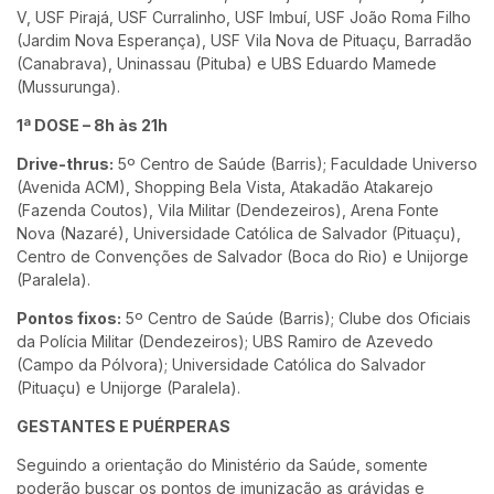
V, USF Pirajá, USF Curralinho, USF Imbuí, USF João Roma Filho
(Jardim Nova Esperança), USF Vila Nova de Pituaçu, Barradão
(Canabrava), Uninassau (Pituba) e UBS Eduardo Mamede
(Mussurunga).
1ª DOSE – 8h às 21h
Drive-thrus:
5º Centro de Saúde (Barris); Faculdade Universo
(Avenida ACM), Shopping Bela Vista, Atakadão Atakarejo
(Fazenda Coutos), Vila Militar (Dendezeiros), Arena Fonte
Nova (Nazaré), Universidade Católica de Salvador (Pituaçu),
Centro de Convenções de Salvador (Boca do Rio) e Unijorge
(Paralela).
Pontos fixos:
5º Centro de Saúde (Barris); Clube dos Oficiais
da Polícia Militar (Dendezeiros); UBS Ramiro de Azevedo
(Campo da Pólvora); Universidade Católica do Salvador
(Pituaçu) e Unijorge (Paralela).
GESTANTES E PUÉRPERAS
Seguindo a orientação do Ministério da Saúde, somente
poderão buscar os pontos de imunização as grávidas e