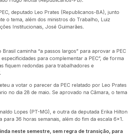
tado Hugo Motta (Republicanos-PB).
 PEC, deputado Leo Prates (Republicanos-BA), junto
 o tema, além dos ministros do Trabalho, Luiz
ções Institucionais, José Guimarães.
 Brasil caminha “a passos largos” para aprovar a PEC
as especificidades para complementar a PEC”, de forma
sas fiquem redondas para trabalhadores e
.
teu a votar o parecer da PEC relatado por Leo Prates
ário no dia 28 de maio. Se aprovado na Câmara, o tema
aldo Lopes (PT-MG), e outra da deputada Erika Hilton
 para 36 horas semanais, além do fim da escala 6×1.
nda neste semestre, sem regra de transição, para