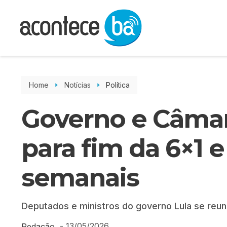
Home
Notícias
Política
Governo e Câma
para fim da 6×1 
semanais
Deputados e ministros do governo Lula se reun
-
13/05/2026
Redação