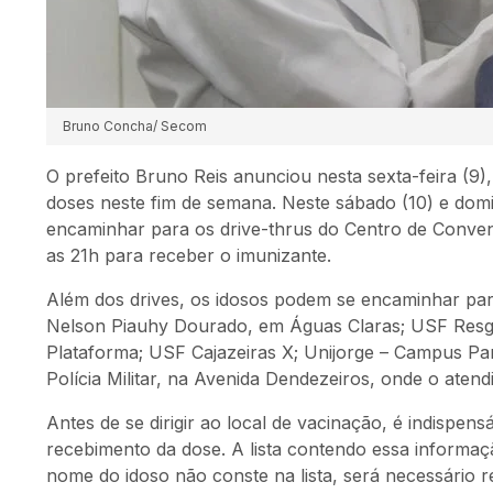
Bruno Concha/ Secom
O prefeito Bruno Reis anunciou nesta sexta-feira (9)
doses neste fim de semana. Neste sábado (10) e dom
encaminhar para os drive-
thrus
do Centro de Convenç
as 21h para receber o imunizante.
Além dos drives, os idosos podem se encaminhar par
Nelson
Piauhy
Dourado, em Águas Claras; USF Resg
Plataforma; USF Cajazeiras X;
Unijorge
– Campus Para
Polícia Militar, na Avenida Dendezeiros, onde o aten
Antes de se dirigir ao local de vacinação, é indispens
recebimento da dose. A lista contendo essa informaç
nome do idoso não conste na lista, será necessário r