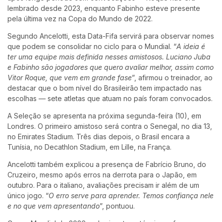
lembrado desde 2023, enquanto Fabinho esteve presente
pela última vez na Copa do Mundo de 2022.
Segundo Ancelotti, esta Data-Fifa servirá para observar nomes
que podem se consolidar no ciclo para o Mundial. “
A ideia é
ter uma equipe mais definida nesses amistosos. Luciano Juba
e Fabinho são jogadores que quero avaliar melhor, assim como
Vitor Roque, que vem em grande fase
”, afirmou o treinador, ao
destacar que o bom nível do Brasileirão tem impactado nas
escolhas — sete atletas que atuam no país foram convocados.
A Seleção se apresenta na próxima segunda-feira (10), em
Londres. O primeiro amistoso será contra o Senegal, no dia 13,
no Emirates Stadium. Três dias depois, o Brasil encara a
Tunísia, no Decathlon Stadium, em Lille, na França.
Ancelotti também explicou a presença de Fabrício Bruno, do
Cruzeiro, mesmo após erros na derrota para o Japão, em
outubro. Para o italiano, avaliações precisam ir além de um
único jogo. “
O erro serve para aprender. Temos confiança nele
e no que vem apresentando
”, pontuou.