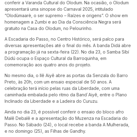
conferir a Varanda Cultural do Olodum. Na ocasião, o Olodum
apresentará uma sinopse do Carnaval 2025, intitulado
“Olodùmaarè, o ser supremo – Raízes e origens”. O show em
homenagem a Zumbi e ao Dia da Consciência Negra será
gratuito na Casa do Olodum, no Pelourinho.
A Escadaria do Passo, no Centro Histórico, será palco para
diversas apresentações até o final do mês. A banda Didá abre
a programação já na sexta-feira (22). No dia 23, o Samba Síbí
Dúdú ocupa o Espaço Cultural da Barroquinha, em
comemoração aos quatro anos do projeto.
No mesmo dia, o Ilê Aiyê abre as portas da Senzala do Barro
Preto, às 20h, com um ensaio especial de 50 anos. A
celebração terá início pelas ruas da Liberdade, com uma
caminhada embalada pelo ritmo da Band`Aiyê, entre o Plano
Inclinado da Liberdade e a Ladeira do Curuzu.
Ainda no dia 23, é possível conferir o ensaio do bloco afro
Malê Debalê e a apresentação do Muzenza na Escadaria do
Passo. No Sábado (24), o local recebe a banda A Mulherada,
e no domingo (25), as Filhas de Gandhy.