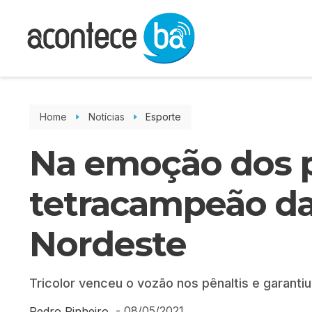
Home
Notícias
Esporte
Na emoção dos pê
tetracampeão da
Nordeste
Tricolor venceu o vozão nos pênaltis e garant
-
08/05/2021
Pedro Pinheiro