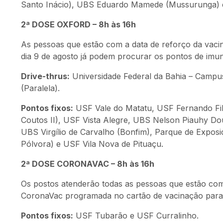
Santo Inácio), UBS Eduardo Mamede (Mussurunga) e 
2ª DOSE OXFORD – 8h às 16h
As pessoas que estão com a data de reforço da vaci
dia 9 de agosto já podem procurar os pontos de imun
Drive-thrus:
Universidade Federal da Bahia – Campu
(Paralela).
Pontos fixos:
USF Vale do Matatu, USF Fernando Filg
Coutos II), USF Vista Alegre, UBS Nelson Piauhy Dou
UBS Virgílio de Carvalho (Bonfim), Parque de Expo
Pólvora) e USF Vila Nova de Pituaçu.
2ª DOSE CORONAVAC – 8h às 16h
Os postos atenderão todas as pessoas que estão com 
CoronaVac programada no cartão de vacinação para a
Pontos fixos:
USF Tubarão e USF Curralinho.