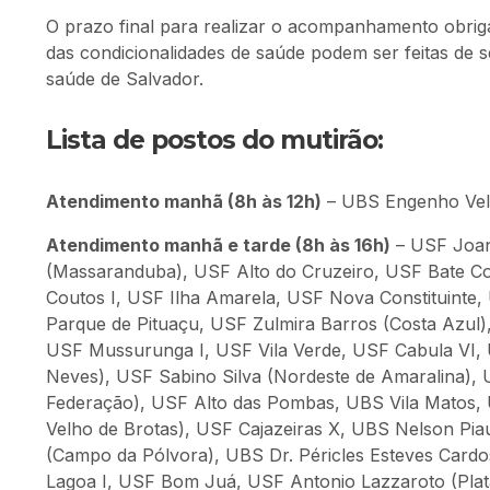
O prazo final para realizar o acompanhamento obri
das condicionalidades de saúde podem ser feitas de s
saúde de Salvador.
Lista de postos do mutirão:
Atendimento manhã (8h às 12h)
– UBS Engenho Vel
Atendimento manhã e tarde (8h às 16h)
– USF Joane
(Massaranduba), USF Alto do Cruzeiro, USF Bate Co
Coutos I, USF Ilha Amarela, USF Nova Constituinte
Parque de Pituaçu, USF Zulmira Barros (Costa Azul)
USF Mussurunga I, USF Vila Verde, USF Cabula VI
Neves), USF Sabino Silva (Nordeste de Amaralina),
Federação), USF Alto das Pombas, UBS Vila Matos,
Velho de Brotas), USF Cajazeiras X, UBS Nelson Pi
(Campo da Pólvora), UBS Dr. Péricles Esteves Cardo
Lagoa I, USF Bom Juá, USF Antonio Lazzaroto (Plat