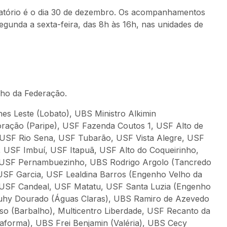
gatório é o dia 30 de dezembro. Os acompanhamentos
egunda a sexta-feira, das 8h às 16h, nas unidades de
ho da Federação.
s Leste (Lobato), UBS Ministro Alkimin
ração (Paripe), USF Fazenda Coutos 1, USF Alto de
, USF Rio Sena, USF Tubarão, USF Vista Alegre, USF
, USF Imbuí, USF Itapuã, USF Alto do Coqueirinho,
, USF Pernambuezinho, UBS Rodrigo Argolo (Tancredo
 USF Garcia, USF Lealdina Barros (Engenho Velho da
 USF Candeal, USF Matatu, USF Santa Luzia (Engenho
auhy Dourado (Águas Claras), UBS Ramiro de Azevedo
so (Barbalho), Multicentro Liberdade, USF Recanto da
aforma), UBS Frei Benjamin (Valéria), UBS Cecy