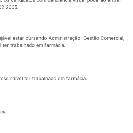
. Os candidatos com deficiência visual poderão entrar
02-2005.
jável estar cursando Administração, Gestão Comercial,
 ter trabalhado em farmácia.
escindível ter trabalhado em farmácia.
cia.