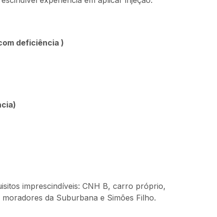
scindível experiência em aplicar injeção.
com deficiência )
cia)
sitos imprescindíveis: CNH B, carro próprio,
 moradores da Suburbana e Simões Filho.