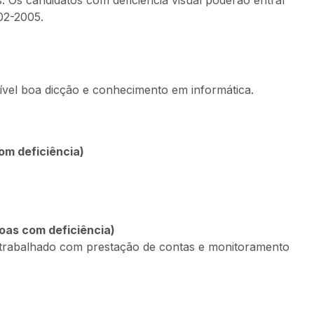
. Os candidatos com deficiência visual poderão entrar
02-2005.
ível boa dicção e conhecimento em informática.
om deficiência)
soas com deficiência)
 trabalhado com prestação de contas e monitoramento