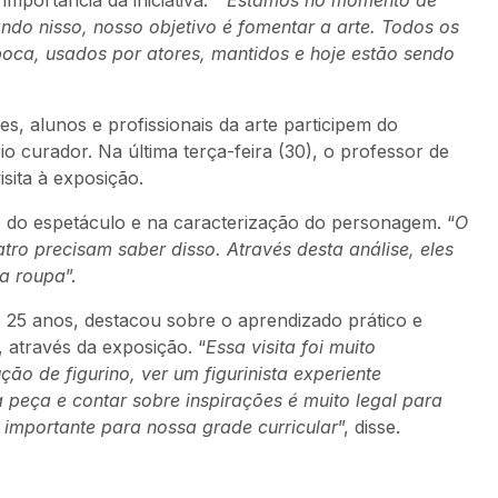
mportância da iniciativa. “
Estamos no momento de
ndo nisso, nosso objetivo é fomentar a arte. Todos os
poca, usados por atores, mantidos e hoje estão sendo
s, alunos e profissionais da arte participem do
 curador. Na última terça-feira (30), o professor de
isita à exposição.
o do espetáculo e na caracterização do personagem. “
O
atro precisam saber disso. Através desta análise, eles
la roupa
”.
 25 anos, destacou sobre o aprendizado prático e
 através da exposição. “
Essa visita foi muito
ão de figurino, ver um figurinista experiente
peça e contar sobre inspirações é muito legal para
 importante para nossa grade curricular
”, disse.