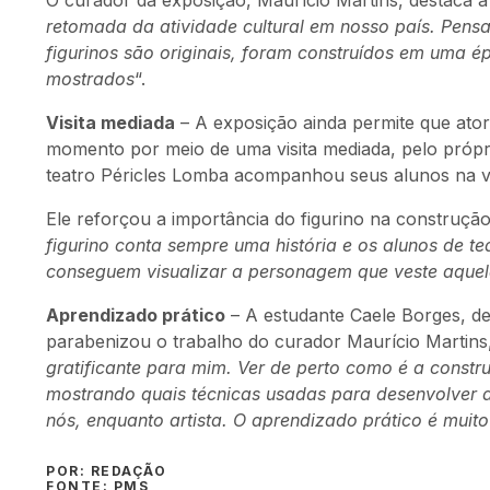
O curador da exposição, Maurício Martins, destaca a i
retomada da atividade cultural em nosso país. Pensa
figurinos são originais, foram construídos em uma é
mostrados
“.
Visita mediada
– A exposição ainda permite que atore
momento por meio de uma visita mediada, pelo próprio
teatro Péricles Lomba acompanhou seus alunos na v
Ele reforçou a importância do figurino na construçã
figurino conta sempre uma história e os alunos de te
conseguem visualizar a personagem que veste aque
Aprendizado prático
– A estudante Caele Borges, de
parabenizou o trabalho do curador Maurício Martins,
gratificante para mim. Ver de perto como é a construç
mostrando quais técnicas usadas para desenvolver a 
nós, enquanto artista. O aprendizado prático é muito
POR: REDAÇÃO
FONTE: PMS