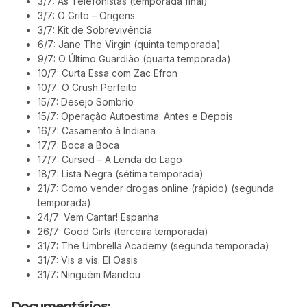
3/7: As Telefonistas (temporada final)
3/7: O Grito – Origens
3/7: Kit de Sobrevivência
6/7: Jane The Virgin (quinta temporada)
9/7: O Último Guardião (quarta temporada)
10/7: Curta Essa com Zac Efron
10/7: O Crush Perfeito
15/7: Desejo Sombrio
15/7: Operação Autoestima: Antes e Depois
16/7: Casamento à Indiana
17/7: Boca a Boca
17/7: Cursed – A Lenda do Lago
18/7: Lista Negra (sétima temporada)
21/7: Como vender drogas online (rápido) (segunda
temporada)
24/7: Vem Cantar! Espanha
26/7: Good Girls (terceira temporada)
31/7: The Umbrella Academy (segunda temporada)
31/7: Vis a vis: El Oasis
31/7: Ninguém Mandou
Documentários: