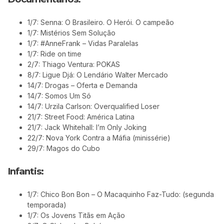
1/7: Senna: O Brasileiro. O Herói. O campeão
1/7: Mistérios Sem Solução
1/7: #AnneFrank – Vidas Paralelas
1/7: Ride on time
2/7: Thiago Ventura: POKAS
8/7: Ligue Djá: O Lendário Walter Mercado
14/7: Drogas – Oferta e Demanda
14/7: Somos Um Só
14/7: Urzila Carlson: Overqualified Loser
21/7: Street Food: América Latina
21/7: Jack Whitehall: I’m Only Joking
22/7: Nova York Contra a Máfia (minissérie)
29/7: Magos do Cubo
Infantis:
1/7: Chico Bon Bon – O Macaquinho Faz-Tudo: (segunda
temporada)
1/7: Os Jovens Titãs em Ação