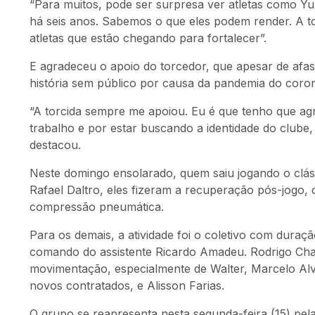
“Para muitos, pode ser surpresa ver atletas como Yu
há seis anos. Sabemos o que eles podem render. A to
atletas que estão chegando para fortalecer”.
E agradeceu o apoio do torcedor, que apesar de afas
história sem público por causa da pandemia do coron
“A torcida sempre me apoiou. Eu é que tenho que ag
trabalho e por estar buscando a identidade do clube
destacou.
Neste domingo ensolarado, quem saiu jogando o cláss
Rafael Daltro, eles fizeram a recuperação pós-jogo,
compressão pneumática.
Para os demais, a atividade foi o coletivo com duraç
comando do assistente Ricardo Amadeu. Rodrigo Cha
movimentação, especialmente de Walter, Marcelo Alve
novos contratados, e Alisson Farias.
O grupo se reapresenta nesta segunda-feira (15) p