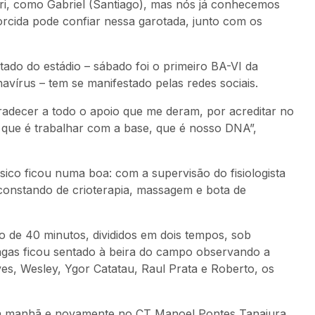
ri, como Gabriel (Santiago), mas nós já conhecemos
rcida pode confiar nessa garotada, junto com os
tado do estádio – sábado foi o primeiro BA-VI da
avírus – tem se manifestado pelas redes sociais.
radecer a todo o apoio que me deram, por acreditar no
, que é trabalhar com a base, que é nosso DNA”,
ico ficou numa boa: com a supervisão do fisiologista
 constando de crioterapia, massagem e bota de
ão de 40 minutos, divididos em dois tempos, sob
gas ficou sentado à beira do campo observando a
s, Wesley, Ygor Catatau, Raul Prata e Roberto, os
ela manhã e novamente no CT Manoel Pontes Tanajura