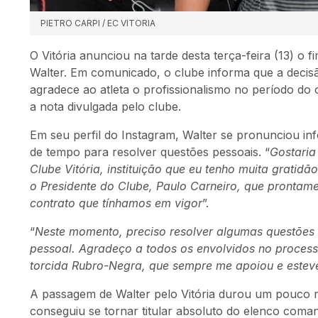
PIETRO CARPI / EC VITORIA
O Vitória anunciou na tarde desta terça-feira (13) 
Walter. Em comunicado, o clube informa que a decisão
agradece ao atleta o profissionalismo no período do c
a nota divulgada pelo clube.
Em seu perfil do Instagram, Walter se pronunciou in
de tempo para resolver questões pessoais. “
Gostaria
Clube Vitória, instituição que eu tenho muita gratidã
o Presidente do Clube, Paulo Carneiro, que pronta
contrato que tínhamos em vigor
”.
“
Neste momento, preciso resolver algumas questões
pessoal. Agradeço a todos os envolvidos no process
torcida Rubro-Negra, que sempre me apoiou e estev
A passagem de Walter pelo Vitória durou um pouco m
conseguiu se tornar titular absoluto do elenco com