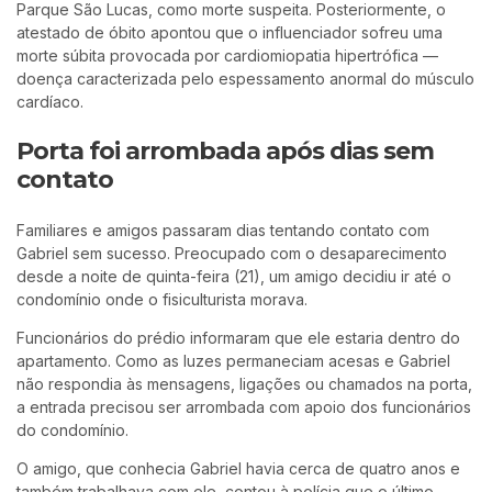
Parque São Lucas, como morte suspeita. Posteriormente, o
atestado de óbito apontou que o influenciador sofreu uma
morte súbita provocada por cardiomiopatia hipertrófica —
doença caracterizada pelo espessamento anormal do músculo
cardíaco.
Porta foi arrombada após dias sem
contato
Familiares e amigos passaram dias tentando contato com
Gabriel sem sucesso. Preocupado com o desaparecimento
desde a noite de quinta-feira (21), um amigo decidiu ir até o
condomínio onde o fisiculturista morava.
Funcionários do prédio informaram que ele estaria dentro do
apartamento. Como as luzes permaneciam acesas e Gabriel
não respondia às mensagens, ligações ou chamados na porta,
a entrada precisou ser arrombada com apoio dos funcionários
do condomínio.
O amigo, que conhecia Gabriel havia cerca de quatro anos e
também trabalhava com ele, contou à polícia que o último