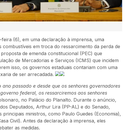
-feira (6), em uma declaração à imprensa, uma
os combustíveis em troca do ressarcimento da perda de
a proposta de emenda constitucional (PEC) que
ulação de Mercadorias e Serviços (ICMS) que incidem
zerem isso, os governos estaduais contariam com uma
ixaria de ser arrecadada.
 o ano passado e desde que os senhores governadores
overno federal, os ressarciremos aos senhores
Bolsonaro, no Palácio do Planalto. Durante o anúncio,
dos Deputados, Arthur Lira (PP-AL) e do Senado,
 principais ministros, como Paulo Guedes (Economia),
asa Civil). Antes da declaração à imprensa, eles
ebater as medidas.