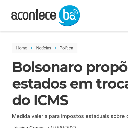
Home
Notícias
Política
Bolsonaro propõe
estados em troc
do ICMS
Medida valeria para impostos estaduais sobre 
-
07/06/2022
Jéssica Gomes