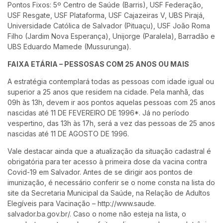
Pontos Fixos: 5º Centro de Saúde (Barris), USF Federação,
USF Resgate, USF Plataforma, USF Cajazeiras V, UBS Pirajá,
Universidade Católica de Salvador (Pituaçu), USF João Roma
Filho (Jardim Nova Esperança), Unijorge (Paralela), Barradão e
UBS Eduardo Mamede (Mussurunga).
FAIXA ETÁRIA – PESSOSAS COM 25 ANOS OU MAIS
A estratégia contemplará todas as pessoas com idade igual ou
superior a 25 anos que residem na cidade. Pela manhã, das
09h às 13h, devem ir aos pontos aquelas pessoas com 25 anos
nascidas até 11 DE FEVEREIRO DE 1996*. Já no período
vespertino, das 13h às 17h, será a vez das pessoas de 25 anos
nascidas até 11 DE AGOSTO DE 1996.
Vale destacar ainda que a atualização da situação cadastral é
obrigatória para ter acesso à primeira dose da vacina contra
Covid-19 em Salvador. Antes de se dirigir aos pontos de
imunização, é necessário conferir se o nome consta na lista do
site da Secretaria Municipal da Saúde, na Relação de Adultos
Elegíveis para Vacinação – http://www.saude.
salvador.ba.gov.br/. Caso o nome não esteja na lista, o