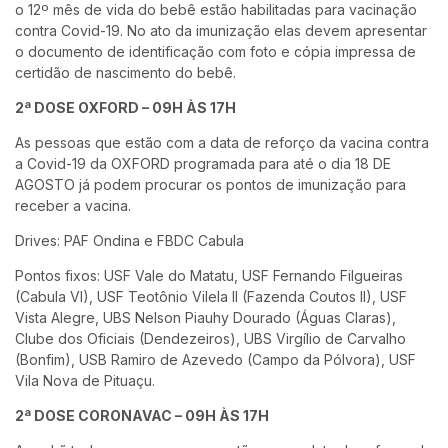
o 12º mês de vida do bebê estão habilitadas para vacinação
contra Covid-19. No ato da imunização elas devem apresentar
o documento de identificação com foto e cópia impressa de
certidão de nascimento do bebê.
2ª DOSE OXFORD – 09H ÀS 17H
As pessoas que estão com a data de reforço da vacina contra
a Covid-19 da OXFORD programada para até o dia 18 DE
AGOSTO já podem procurar os pontos de imunização para
receber a vacina.
Drives: PAF Ondina e FBDC Cabula
Pontos fixos: USF Vale do Matatu, USF Fernando Filgueiras
(Cabula VI), USF Teotônio Vilela II (Fazenda Coutos II), USF
Vista Alegre, UBS Nelson Piauhy Dourado (Águas Claras),
Clube dos Oficiais (Dendezeiros), UBS Virgílio de Carvalho
(Bonfim), USB Ramiro de Azevedo (Campo da Pólvora), USF
Vila Nova de Pituaçu.
2ª DOSE CORONAVAC – 09H ÀS 17H