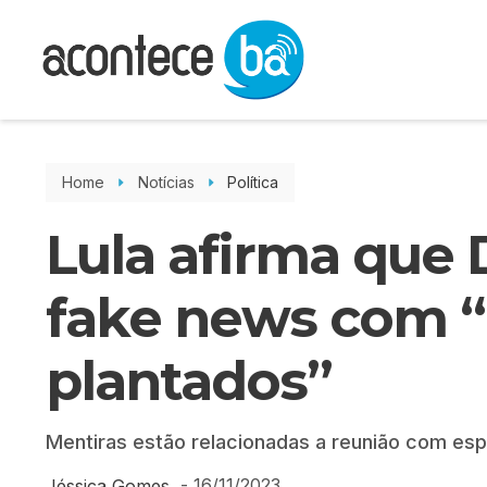
Home
Notícias
Política
Lula afirma que 
fake news com 
plantados”
Mentiras estão relacionadas a reunião com esp
-
16/11/2023
Jéssica Gomes