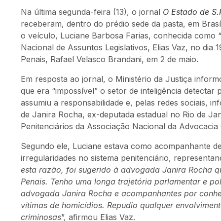
Na última segunda-feira (13), o jornal
O Estado de S.
receberam, dentro do prédio sede da pasta, em Brasí
o veículo, Luciane Barbosa Farias, conhecida como 
Nacional de Assuntos Legislativos, Elias Vaz, no dia 
Penais, Rafael Velasco Brandani, em 2 de maio.
Em resposta ao jornal, o Ministério da Justiça info
que era “impossível” o setor de inteligência detectar
assumiu a responsabilidade e, pelas redes sociais, i
de Janira Rocha, ex-deputada estadual no Rio de Ja
Penitenciários da Associação Nacional da Advocacia 
Segundo ele, Luciane estava como acompanhante de J
irregularidades no sistema penitenciário, representa
esta razão, foi sugerido à advogada Janira Rocha qu
Penais. Tenho uma longa trajetória parlamentar e po
advogada Janira Rocha e acompanhantes por conhecer
vítimas de homicídios. Repudio qualquer envolviment
criminosas
”, afirmou Elias Vaz.