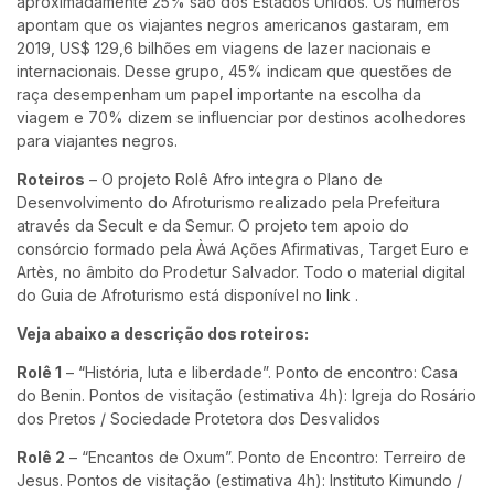
aproximadamente 25% são dos Estados Unidos. Os números
apontam que os viajantes negros americanos gastaram, em
2019, US$ 129,6 bilhões em viagens de lazer nacionais e
internacionais. Desse grupo, 45% indicam que questões de
raça desempenham um papel importante na escolha da
viagem e 70% dizem se influenciar por destinos acolhedores
para viajantes negros.
Roteiros
– O projeto Rolê Afro integra o Plano de
Desenvolvimento do Afroturismo realizado pela Prefeitura
através da Secult e da Semur. O projeto tem apoio do
consórcio formado pela Àwá Ações Afirmativas, Target Euro e
Artès, no âmbito do Prodetur Salvador. Todo o material digital
do Guia de Afroturismo está disponível no
link
.
Veja abaixo a descrição dos roteiros:
Rolê 1
– “História, luta e liberdade”. Ponto de encontro: Casa
do Benin. Pontos de visitação (estimativa 4h): Igreja do Rosário
dos Pretos / Sociedade Protetora dos Desvalidos
Rolê 2
– “Encantos de Oxum”. Ponto de Encontro: Terreiro de
Jesus. Pontos de visitação (estimativa 4h): Instituto Kimundo /