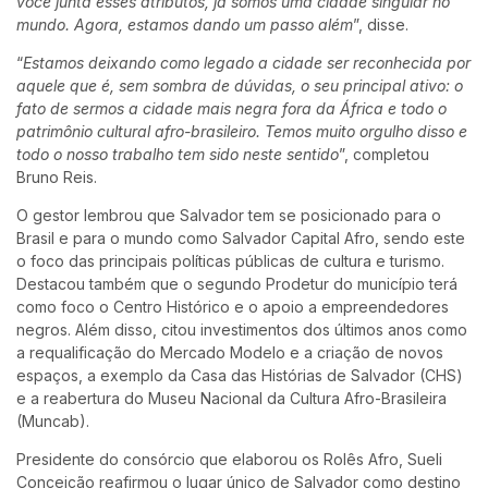
você junta esses atributos, já somos uma cidade singular no
mundo. Agora, estamos dando um passo além
”, disse.
“
Estamos deixando como legado a cidade ser reconhecida por
aquele que é, sem sombra de dúvidas, o seu principal ativo: o
fato de sermos a cidade mais negra fora da África e todo o
patrimônio cultural afro-brasileiro. Temos muito orgulho disso e
todo o nosso trabalho tem sido neste sentido
”, completou
Bruno Reis.
O gestor lembrou que Salvador tem se posicionado para o
Brasil e para o mundo como Salvador Capital Afro, sendo este
o foco das principais políticas públicas de cultura e turismo.
Destacou também que o segundo Prodetur do município terá
como foco o Centro Histórico e o apoio a empreendedores
negros. Além disso, citou investimentos dos últimos anos como
a requalificação do Mercado Modelo e a criação de novos
espaços, a exemplo da Casa das Histórias de Salvador (CHS)
e a reabertura do Museu Nacional da Cultura Afro-Brasileira
(Muncab).
Presidente do consórcio que elaborou os Rolês Afro, Sueli
Conceição reafirmou o lugar único de Salvador como destino