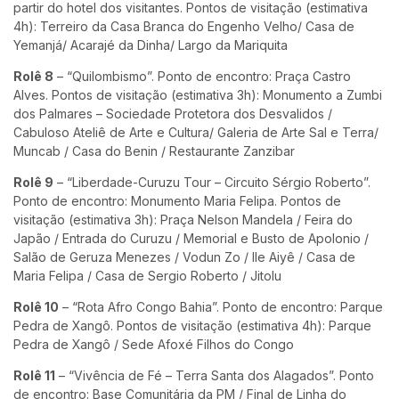
partir do hotel dos visitantes. Pontos de visitação (estimativa
4h): Terreiro da Casa Branca do Engenho Velho/ Casa de
Yemanjá/ Acarajé da Dinha/ Largo da Mariquita
Rolê 8
– “Quilombismo”. Ponto de encontro: Praça Castro
Alves. Pontos de visitação (estimativa 3h): Monumento a Zumbi
dos Palmares – Sociedade Protetora dos Desvalidos /
Cabuloso Ateliê de Arte e Cultura/ Galeria de Arte Sal e Terra/
Muncab / Casa do Benin / Restaurante Zanzibar
Rolê 9
– “Liberdade-Curuzu Tour – Circuito Sérgio Roberto”.
Ponto de encontro: Monumento Maria Felipa. Pontos de
visitação (estimativa 3h): Praça Nelson Mandela / Feira do
Japão / Entrada do Curuzu / Memorial e Busto de Apolonio /
Salão de Geruza Menezes / Vodun Zo / Ile Aiyê / Casa de
Maria Felipa / Casa de Sergio Roberto / Jitolu
Rolê 10
– “Rota Afro Congo Bahia”. Ponto de encontro: Parque
Pedra de Xangô. Pontos de visitação (estimativa 4h): Parque
Pedra de Xangô / Sede Afoxé Filhos do Congo
Rolê 11
– “Vivência de Fé – Terra Santa dos Alagados”. Ponto
de encontro: Base Comunitária da PM / Final de Linha do