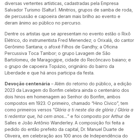
diversas vertentes artísticas, cadastradas pela Empresa
Salvador Turismo (Saltur). Minitrios, grupos de samba de roda,
de percussão e capoeira deram mais brilho ao evento e
deram ânimo ao público no percurso.
Dentre os artistas que se apresentam no evento estão o Rixô
Elétrico, do instrumentista Fred Menendez; o Orixalá, do cantor
Gerônimo Santana; o afoxé Filhos de Gandhy; a Oficina
Percussiva Toca Tambor; o grupo Lavagem de São
Bartolomeu, de Maragogipe, cidade do Recôncavo baiano; e
o grupo de capoeira Topázio, originário do bairro da
Liberdade e que há anos participa da festa.
Devoção centenária
– Além do retorno do público, a edição
2023 da Lavagem do Bonfim celebra ainda o centenário dos
dois hinos em homenagem ao Senhor do Bonfim, ambos
compostos em 1923. O primeiro, chamado “Hino Cívico”, tem
como primeiros versos “
Glória a ti neste dia de glória / Glória a
ti redentor que, há cem anos…
” e foi composto por Arthur de
Salles e João Antônio Wanderley. A composição foi feita a
pedido do então prefeito da capital, Dr. Manuel Duarte de
Oliveira, em celebração aos 100 anos de Independência do