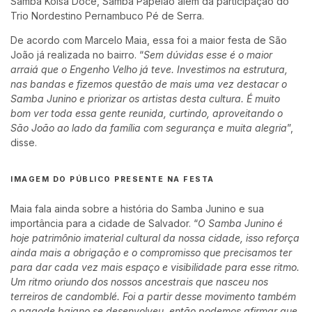
Samba Koisa Doce, Samba Papelão além da participação do
Trio Nordestino Pernambuco Pé de Serra.
De acordo com Marcelo Maia, essa foi a maior festa de São
João já realizada no bairro. “
Sem dúvidas esse é o maior
arraiá que o Engenho Velho já teve. Investimos na estrutura,
nas bandas e fizemos questão de mais uma vez destacar o
Samba Junino e priorizar os artistas desta cultura. É muito
bom ver toda essa gente reunida, curtindo, aproveitando o
São João ao lado da família com segurança e muita alegria
”,
disse.
IMAGEM DO PÚBLICO PRESENTE NA FESTA
Maia fala ainda sobre a história do Samba Junino e sua
importância para a cidade de Salvador. “
O Samba Junino é
hoje patrimônio imaterial cultural da nossa cidade, isso reforça
ainda mais a obrigação e o compromisso que precisamos ter
para dar cada vez mais espaço e visibilidade para esse ritmo.
Um ritmo oriundo dos nossos ancestrais que nasceu nos
terreiros de candomblé. Foi a partir desse movimento também
o pagode baiano se desenvolveu, então podemos afirmar que