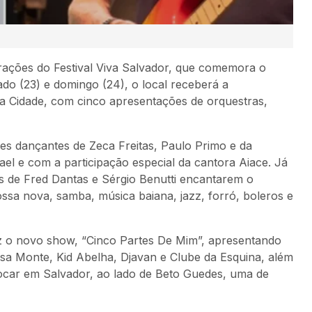
ações do Festival Viva Salvador, que comemora o
ado (23) e domingo (24), o local receberá a
da Cidade, com cinco apresentações de orquestras,
les dançantes de Zeca Freitas, Paulo Primo e da
el e com a participação especial da cantora Aiace. Já
s de Fred Dantas e Sérgio Benutti encantarem o
sa nova, samba, música baiana, jazz, forró, boleros e
z o novo show, “Cinco Partes De Mim”, apresentando
isa Monte, Kid Abelha, Djavan e Clube da Esquina, além
tocar em Salvador, ao lado de Beto Guedes, uma de