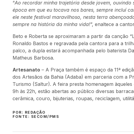
“
Ao recordar minha trajetória desde jovem, ouvindo
época em que eu tocava nos bares, sempre incluí c
ele neste festival maravilhoso, nesta terra abençoa
sempre na história da minha vida!
”, enaltece a canto
Beto e Roberta se aproximaram a partir da canção 
Ronaldo Bastos e regravada pela cantora para a tril
palco, a dupla estará acompanhada pelo baterista Dani
Matheus Barbosa.
Artesanato
– A Praça também é espaço da 11ª ediç
dos Artesãos da Bahia (Adaba) em parceria com a Pr
Turismo (Saltur). A feira presta homenagem àqueles 
9h às 22h, estão abertas ao público diversas barrac
cerâmica, couro, bijuterias, roupas, reciclagem, utili
POR: REDAÇÃO
FONTE: SECOM/PMS